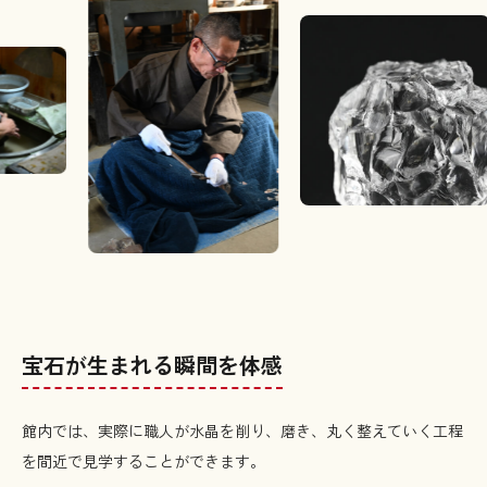
の
体
験
ア
ク
セ
ス・
お
問
い
合
宝石が生まれる瞬間を体感
わ
せ
館内では、実際に職人が水晶を削り、磨き、丸く整えていく工程
昇
を間近で見学することができます。
仙