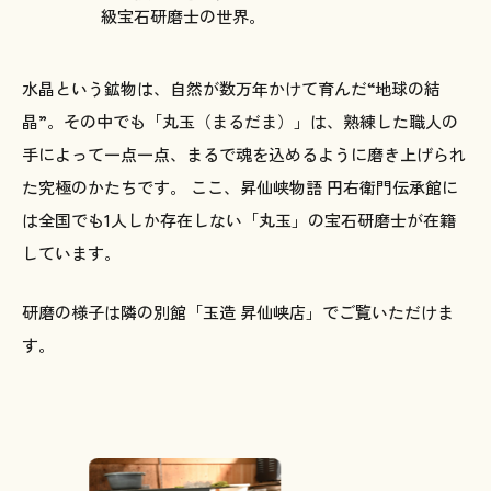
級宝石研磨士の世界。
一
級
水晶という鉱物は、自然が数万年かけて育んだ“地球の結
宝
晶”。その中でも「丸玉（まるだま）」は、熟練した職人の
石
手によって一点一点、まるで魂を込めるように磨き上げられ
研
た究極のかたちです。 ここ、昇仙峡物語 円右衛門伝承館に
磨
士
は全国でも1人しか存在しない「丸玉」の宝石研磨士が在籍
しています。
シ
ョ
研磨の様子は隣の別館「玉造 昇仙峡店」でご覧いただけま
ッ
す。
ピ
ン
グ
3
つ