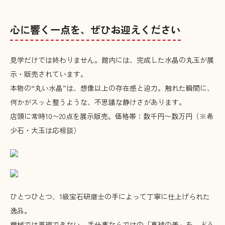
心に響く一点を、ぜひお迎えください
見学だけでは終わりません。館内には、完成した水晶の丸玉が展
示・販売されています。
本物の“丸い水晶”は、想像以上の存在感と迫力。触れた瞬間に、
何かがスッと整うような、不思議な静けさがあります。
店頭に常時10〜20点を展示販売。価格帯：数千円〜数万円（※希
少石・大玉は応相談）
ひとつひとつ、1級宝石研磨士の手によって丁寧に仕上げられた
逸品。
機械では再現できない、手仕事ならではの「真球の美」を、どう