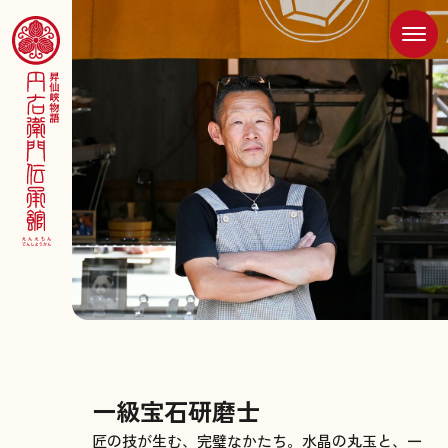
ホ
ー
ム
歴
史
資
料
館
宝
石
研
磨
一級宝石研磨士
体
匠の技が生む、完璧なかたち。水晶の丸玉と、一
験